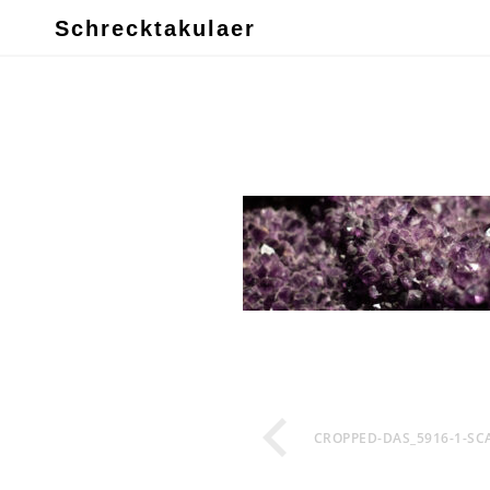
Schrecktakulaer
CROPPED-DAS_5916-1-SCA